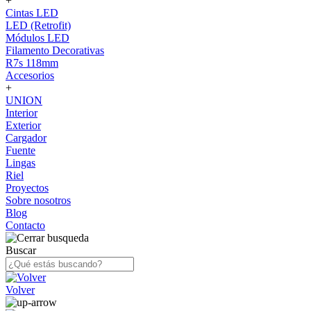
+
Cintas LED
LED (Retrofit)
Módulos LED
Filamento Decorativas
R7s 118mm
Accesorios
+
UNION
Interior
Exterior
Cargador
Fuente
Lingas
Riel
Proyectos
Sobre nosotros
Blog
Contacto
Buscar
Volver