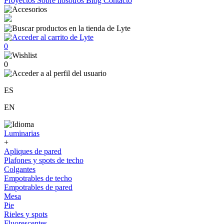
Proyectos
Sobre nosotros
Blog
Contacto
0
0
ES
EN
Luminarias
+
Apliques de pared
Plafones y spots de techo
Colgantes
Empotrables de techo
Empotrables de pared
Mesa
Pie
Rieles y spots
Fluorescentes