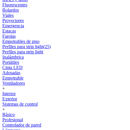
Fluorescentes
Bolardos
Viales
Proyectores
Emergencia
Estacas
Farolas
Empotrables de piso
Perfiles para strip light(25)
Perfiles para strip light
Inalámbrica
Portátiles
Cinta LED
Adosadas
Empotrable
Ventiladores
+
Interior
Exterior
Sistemas de control
+
Básico
Profesional
Controlador de pared