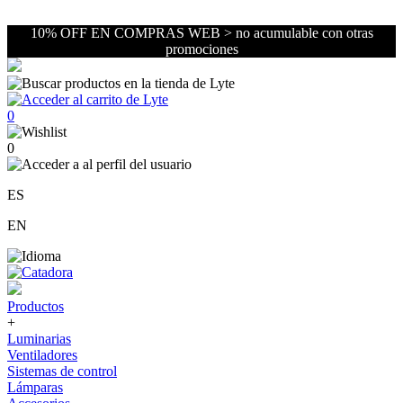
10% OFF EN COMPRAS WEB > no acumulable con otras
promociones
0
0
ES
EN
Productos
+
Luminarias
Ventiladores
Sistemas de control
Lámparas