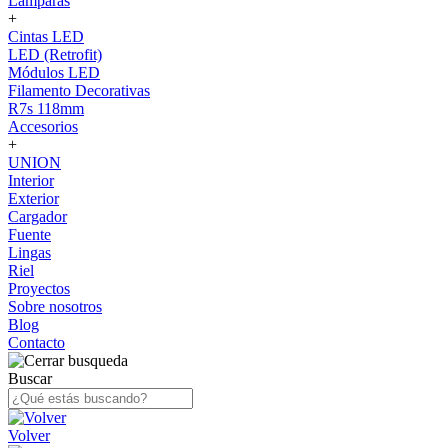
Lámparas
+
Cintas LED
LED (Retrofit)
Módulos LED
Filamento Decorativas
R7s 118mm
Accesorios
+
UNION
Interior
Exterior
Cargador
Fuente
Lingas
Riel
Proyectos
Sobre nosotros
Blog
Contacto
Buscar
Volver