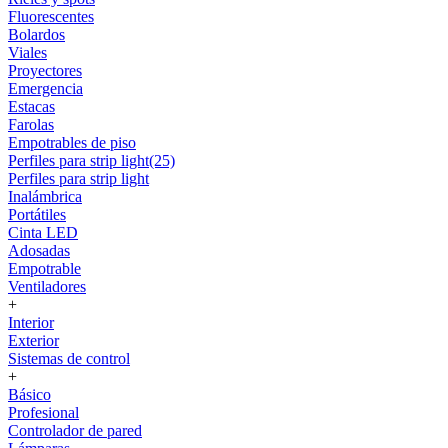
Fluorescentes
Bolardos
Viales
Proyectores
Emergencia
Estacas
Farolas
Empotrables de piso
Perfiles para strip light(25)
Perfiles para strip light
Inalámbrica
Portátiles
Cinta LED
Adosadas
Empotrable
Ventiladores
+
Interior
Exterior
Sistemas de control
+
Básico
Profesional
Controlador de pared