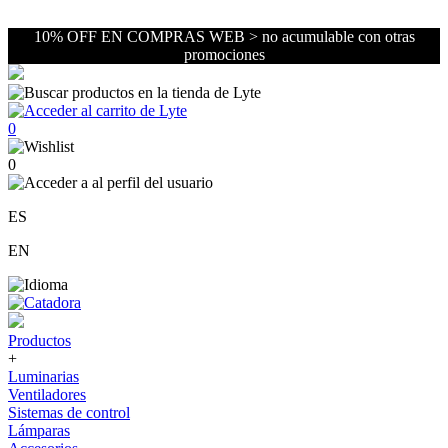
10% OFF EN COMPRAS WEB > no acumulable con otras
promociones
0
0
ES
EN
Productos
+
Luminarias
Ventiladores
Sistemas de control
Lámparas