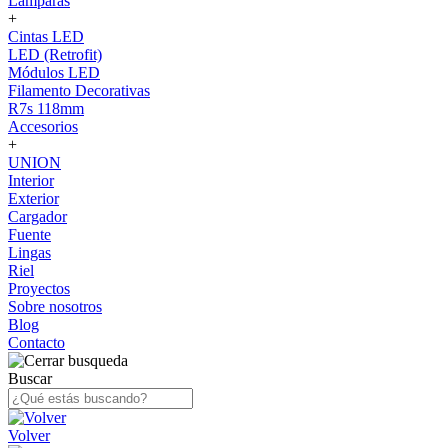
Lámparas
+
Cintas LED
LED (Retrofit)
Módulos LED
Filamento Decorativas
R7s 118mm
Accesorios
+
UNION
Interior
Exterior
Cargador
Fuente
Lingas
Riel
Proyectos
Sobre nosotros
Blog
Contacto
Buscar
Volver