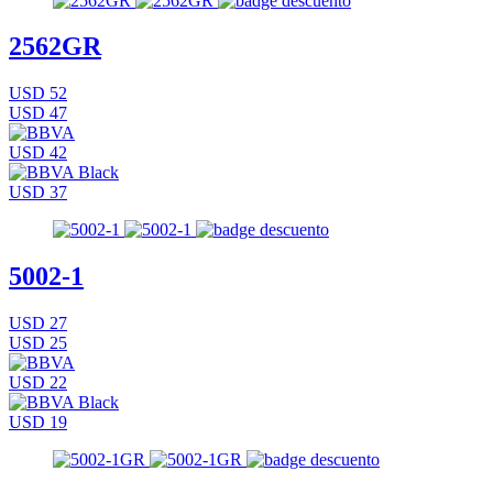
2562GR
USD 52
USD 47
USD 42
USD 37
5002-1
USD 27
USD 25
USD 22
USD 19