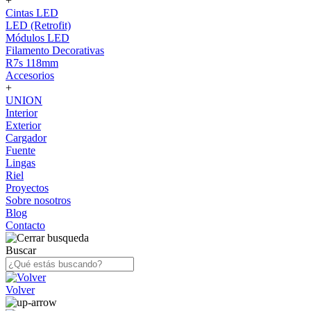
+
Cintas LED
LED (Retrofit)
Módulos LED
Filamento Decorativas
R7s 118mm
Accesorios
+
UNION
Interior
Exterior
Cargador
Fuente
Lingas
Riel
Proyectos
Sobre nosotros
Blog
Contacto
Buscar
Volver