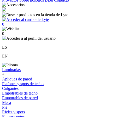
Proyectos
Sobre nosotros
Blog
Contacto
0
0
ES
EN
Luminarias
+
Apliques de pared
Plafones y spots de techo
Colgantes
Empotrables de techo
Empotrables de pared
Mesa
Pie
Rieles y spots
Fluorescentes