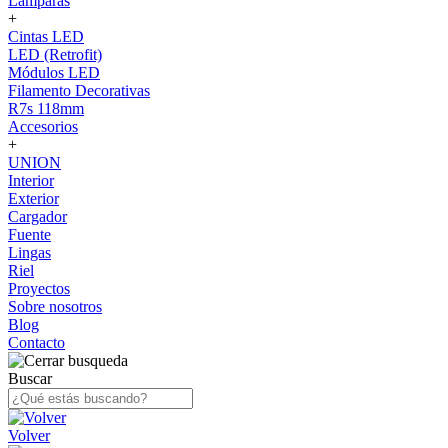
Lámparas
+
Cintas LED
LED (Retrofit)
Módulos LED
Filamento Decorativas
R7s 118mm
Accesorios
+
UNION
Interior
Exterior
Cargador
Fuente
Lingas
Riel
Proyectos
Sobre nosotros
Blog
Contacto
Buscar
Volver