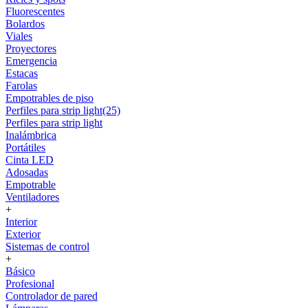
Fluorescentes
Bolardos
Viales
Proyectores
Emergencia
Estacas
Farolas
Empotrables de piso
Perfiles para strip light(25)
Perfiles para strip light
Inalámbrica
Portátiles
Cinta LED
Adosadas
Empotrable
Ventiladores
+
Interior
Exterior
Sistemas de control
+
Básico
Profesional
Controlador de pared