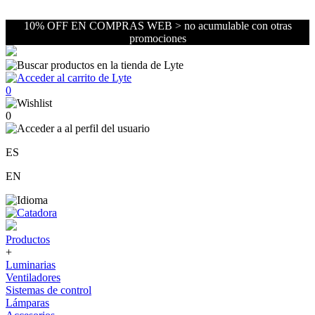
10% OFF EN COMPRAS WEB > no acumulable con otras
promociones
0
0
ES
EN
Productos
+
Luminarias
Ventiladores
Sistemas de control
Lámparas