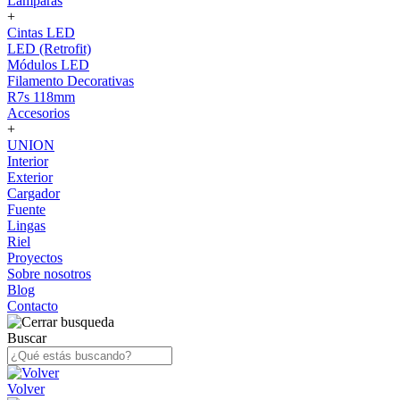
Lámparas
+
Cintas LED
LED (Retrofit)
Módulos LED
Filamento Decorativas
R7s 118mm
Accesorios
+
UNION
Interior
Exterior
Cargador
Fuente
Lingas
Riel
Proyectos
Sobre nosotros
Blog
Contacto
Buscar
Volver