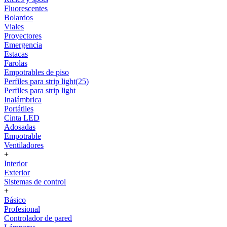
Fluorescentes
Bolardos
Viales
Proyectores
Emergencia
Estacas
Farolas
Empotrables de piso
Perfiles para strip light(25)
Perfiles para strip light
Inalámbrica
Portátiles
Cinta LED
Adosadas
Empotrable
Ventiladores
+
Interior
Exterior
Sistemas de control
+
Básico
Profesional
Controlador de pared