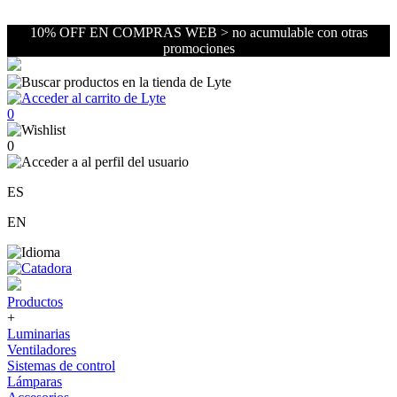
10% OFF EN COMPRAS WEB > no acumulable con otras
promociones
0
0
ES
EN
Productos
+
Luminarias
Ventiladores
Sistemas de control
Lámparas