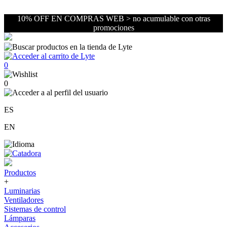
10% OFF EN COMPRAS WEB > no acumulable con otras
promociones
0
0
ES
EN
Productos
+
Luminarias
Ventiladores
Sistemas de control
Lámparas