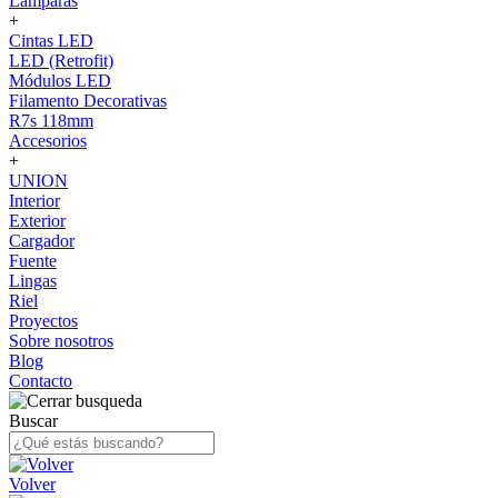
Lámparas
+
Cintas LED
LED (Retrofit)
Módulos LED
Filamento Decorativas
R7s 118mm
Accesorios
+
UNION
Interior
Exterior
Cargador
Fuente
Lingas
Riel
Proyectos
Sobre nosotros
Blog
Contacto
Buscar
Volver