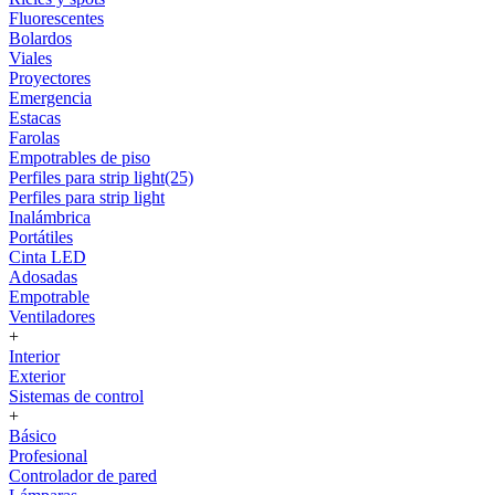
Fluorescentes
Bolardos
Viales
Proyectores
Emergencia
Estacas
Farolas
Empotrables de piso
Perfiles para strip light(25)
Perfiles para strip light
Inalámbrica
Portátiles
Cinta LED
Adosadas
Empotrable
Ventiladores
+
Interior
Exterior
Sistemas de control
+
Básico
Profesional
Controlador de pared