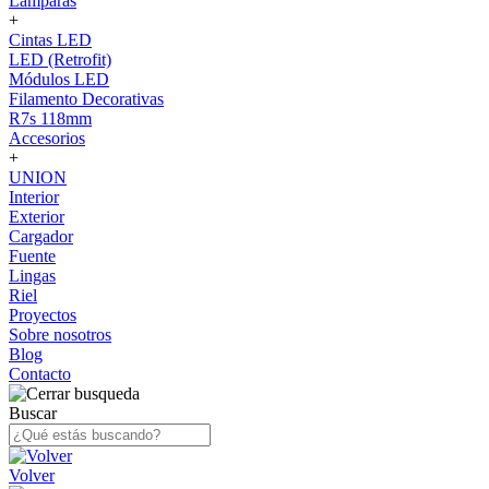
Lámparas
+
Cintas LED
LED (Retrofit)
Módulos LED
Filamento Decorativas
R7s 118mm
Accesorios
+
UNION
Interior
Exterior
Cargador
Fuente
Lingas
Riel
Proyectos
Sobre nosotros
Blog
Contacto
Buscar
Volver