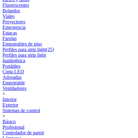
Fluorescentes
Bolardos
Viales
Proyectores
Emergencia
Estacas
Farolas
Empotrables de piso
Perfiles para strip light(25)
Perfiles para strip light
Inalámbrica
Portátiles
Cinta LED
Adosadas
Empotrable
Ventiladores
+
Interior
Exterior
Sistemas de control
+
Básico
Profesional
Controlador de pared