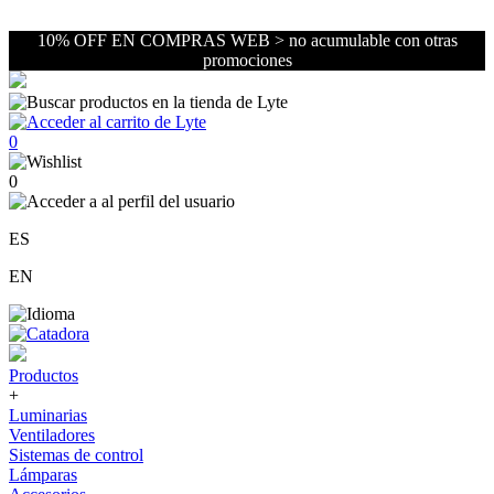
10% OFF EN COMPRAS WEB > no acumulable con otras
promociones
0
0
ES
EN
Productos
+
Luminarias
Ventiladores
Sistemas de control
Lámparas