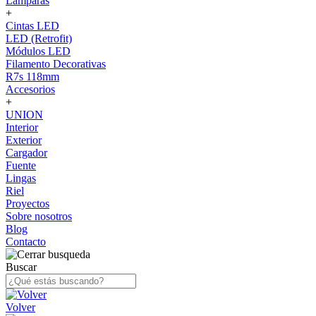
Lámparas
+
Cintas LED
LED (Retrofit)
Módulos LED
Filamento Decorativas
R7s 118mm
Accesorios
+
UNION
Interior
Exterior
Cargador
Fuente
Lingas
Riel
Proyectos
Sobre nosotros
Blog
Contacto
Buscar
Volver