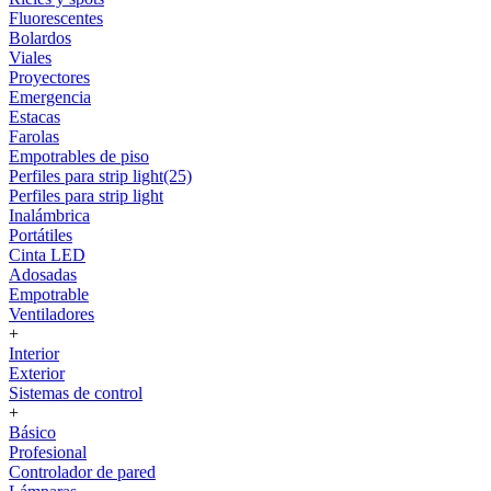
Fluorescentes
Bolardos
Viales
Proyectores
Emergencia
Estacas
Farolas
Empotrables de piso
Perfiles para strip light(25)
Perfiles para strip light
Inalámbrica
Portátiles
Cinta LED
Adosadas
Empotrable
Ventiladores
+
Interior
Exterior
Sistemas de control
+
Básico
Profesional
Controlador de pared