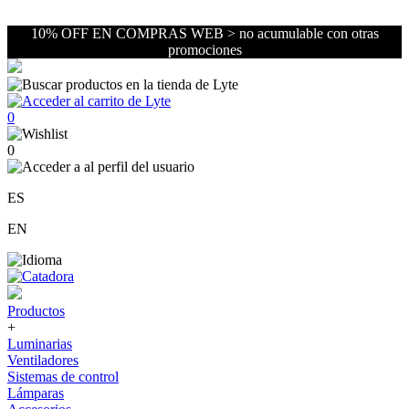
10% OFF EN COMPRAS WEB > no acumulable con otras
promociones
0
0
ES
EN
Productos
+
Luminarias
Ventiladores
Sistemas de control
Lámparas