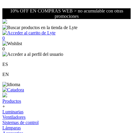
10% OFF EN COMPRAS WEB > no acumulable con otras
promociones
0
0
ES
EN
Productos
+
Luminarias
Ventiladores
Sistemas de control
Lámparas