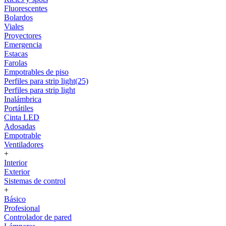
Fluorescentes
Bolardos
Viales
Proyectores
Emergencia
Estacas
Farolas
Empotrables de piso
Perfiles para strip light(25)
Perfiles para strip light
Inalámbrica
Portátiles
Cinta LED
Adosadas
Empotrable
Ventiladores
+
Interior
Exterior
Sistemas de control
+
Básico
Profesional
Controlador de pared