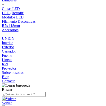
Lámparas
+
Cintas LED
LED (Retrofit)
Módulos LED
Filamento Decorativas
R7s 118mm
Accesorios
+
UNION
Interior
Exterior
Cargador
Fuente
Lingas
Riel
Proyectos
Sobre nosotros
Blog
Contacto
Buscar
Volver