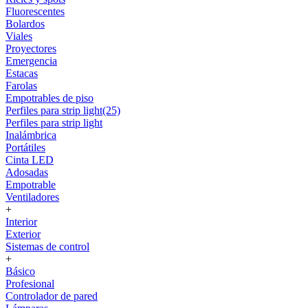
Fluorescentes
Bolardos
Viales
Proyectores
Emergencia
Estacas
Farolas
Empotrables de piso
Perfiles para strip light(25)
Perfiles para strip light
Inalámbrica
Portátiles
Cinta LED
Adosadas
Empotrable
Ventiladores
+
Interior
Exterior
Sistemas de control
+
Básico
Profesional
Controlador de pared