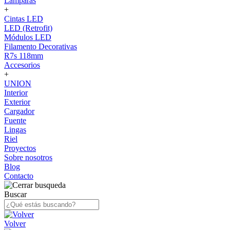
Lámparas
+
Cintas LED
LED (Retrofit)
Módulos LED
Filamento Decorativas
R7s 118mm
Accesorios
+
UNION
Interior
Exterior
Cargador
Fuente
Lingas
Riel
Proyectos
Sobre nosotros
Blog
Contacto
Buscar
Volver