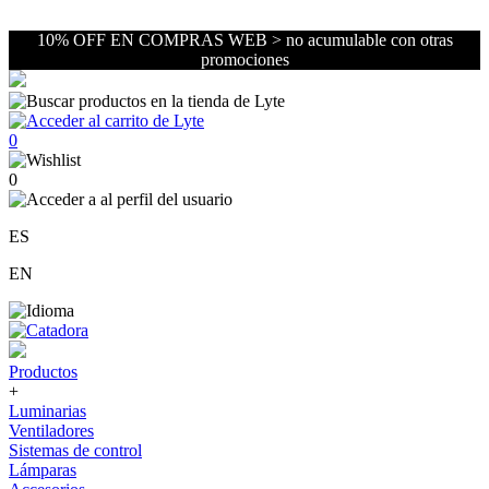
10% OFF EN COMPRAS WEB > no acumulable con otras
promociones
0
0
ES
EN
Productos
+
Luminarias
Ventiladores
Sistemas de control
Lámparas