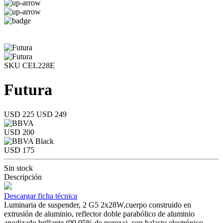
SKU CEL228E
Futura
USD 225
USD 249
USD 200
USD 175
Sin stock
Descripción
Descargar ficha técnica
Luminaria de suspender, 2 G5 2x28W,cuerpo construido en
extrusión de aluminio, reflector doble parabólico de aluminio
anodizado brillante (99,95% de pureza), con balasto electrónico