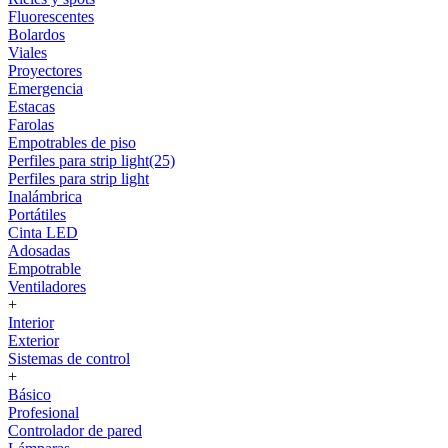
Fluorescentes
Bolardos
Viales
Proyectores
Emergencia
Estacas
Farolas
Empotrables de piso
Perfiles para strip light(25)
Perfiles para strip light
Inalámbrica
Portátiles
Cinta LED
Adosadas
Empotrable
Ventiladores
+
Interior
Exterior
Sistemas de control
+
Básico
Profesional
Controlador de pared