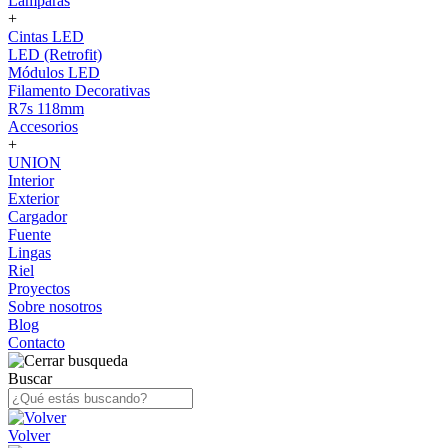
Lámparas
+
Cintas LED
LED (Retrofit)
Módulos LED
Filamento Decorativas
R7s 118mm
Accesorios
+
UNION
Interior
Exterior
Cargador
Fuente
Lingas
Riel
Proyectos
Sobre nosotros
Blog
Contacto
Buscar
Volver