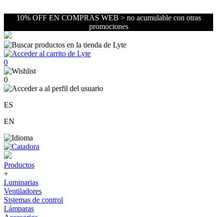
10% OFF EN COMPRAS WEB > no acumulable con otras
promociones
0
0
ES
EN
Productos
+
Luminarias
Ventiladores
Sistemas de control
Lámparas