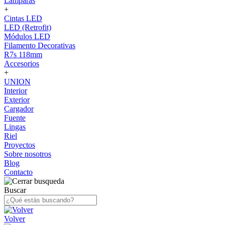
Lámparas
+
Cintas LED
LED (Retrofit)
Módulos LED
Filamento Decorativas
R7s 118mm
Accesorios
+
UNION
Interior
Exterior
Cargador
Fuente
Lingas
Riel
Proyectos
Sobre nosotros
Blog
Contacto
Buscar
Volver