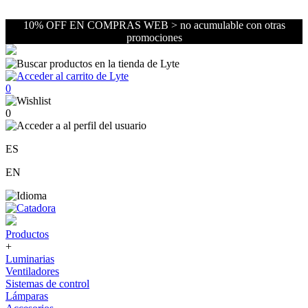
10% OFF EN COMPRAS WEB > no acumulable con otras
promociones
0
0
ES
EN
Productos
+
Luminarias
Ventiladores
Sistemas de control
Lámparas