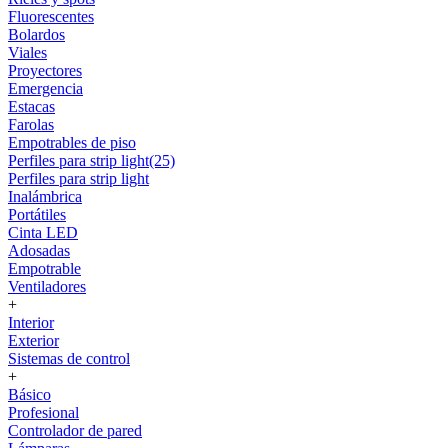
Fluorescentes
Bolardos
Viales
Proyectores
Emergencia
Estacas
Farolas
Empotrables de piso
Perfiles para strip light(25)
Perfiles para strip light
Inalámbrica
Portátiles
Cinta LED
Adosadas
Empotrable
Ventiladores
+
Interior
Exterior
Sistemas de control
+
Básico
Profesional
Controlador de pared