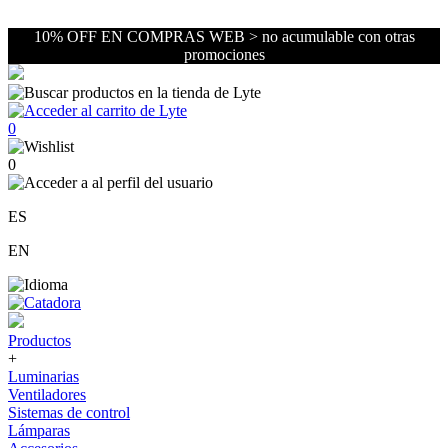
10% OFF EN COMPRAS WEB > no acumulable con otras
promociones
0
0
ES
EN
Productos
+
Luminarias
Ventiladores
Sistemas de control
Lámparas