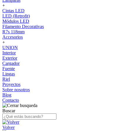
Lámparas
+
Cintas LED
LED (Retrofit)
Módulos LED
Filamento Decorativas
R7s 118mm
Accesorios
+
UNION
Interior
Exterior
Cargador
Fuente
Lingas
Riel
Proyectos
Sobre nosotros
Blog
Contacto
Buscar
Volver