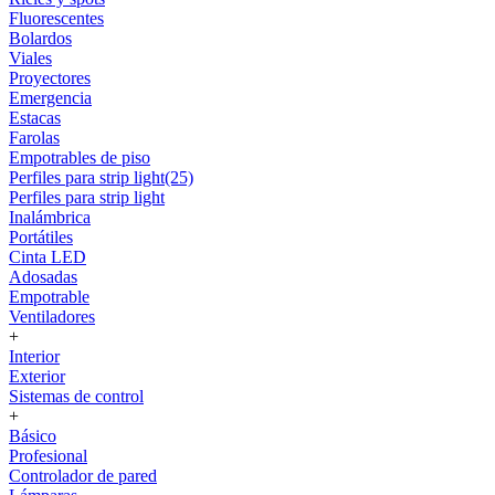
Fluorescentes
Bolardos
Viales
Proyectores
Emergencia
Estacas
Farolas
Empotrables de piso
Perfiles para strip light(25)
Perfiles para strip light
Inalámbrica
Portátiles
Cinta LED
Adosadas
Empotrable
Ventiladores
+
Interior
Exterior
Sistemas de control
+
Básico
Profesional
Controlador de pared