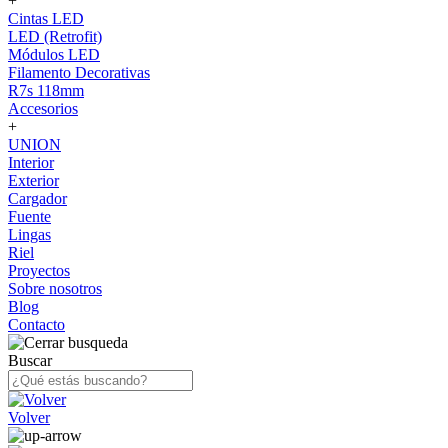
+
Cintas LED
LED (Retrofit)
Módulos LED
Filamento Decorativas
R7s 118mm
Accesorios
+
UNION
Interior
Exterior
Cargador
Fuente
Lingas
Riel
Proyectos
Sobre nosotros
Blog
Contacto
Buscar
Volver