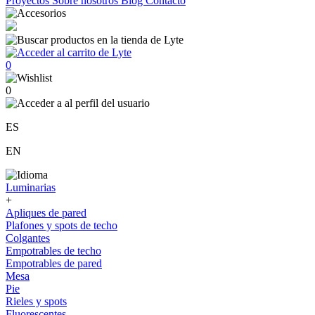
Proyectos
Sobre nosotros
Blog
Contacto
0
0
ES
EN
Luminarias
+
Apliques de pared
Plafones y spots de techo
Colgantes
Empotrables de techo
Empotrables de pared
Mesa
Pie
Rieles y spots
Fluorescentes