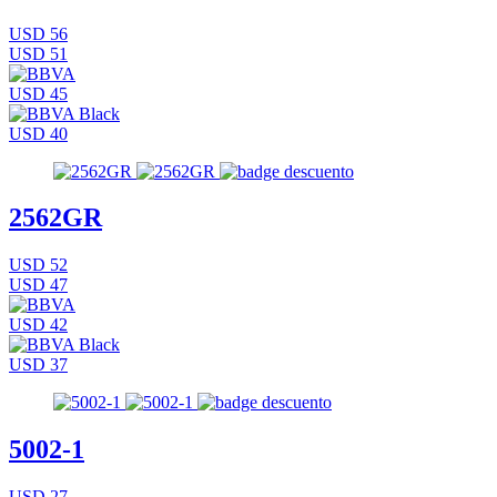
USD 56
USD 51
USD 45
USD 40
2562GR
USD 52
USD 47
USD 42
USD 37
5002-1
USD 27