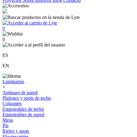
Proyectos
Sobre nosotros
Blog
Contacto
0
0
ES
EN
Luminarias
+
Apliques de pared
Plafones y spots de techo
Colgantes
Empotrables de techo
Empotrables de pared
Mesa
Pie
Rieles y spots
Fluorescentes