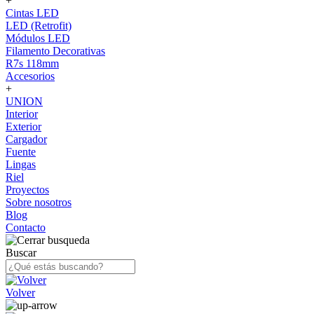
+
Cintas LED
LED (Retrofit)
Módulos LED
Filamento Decorativas
R7s 118mm
Accesorios
+
UNION
Interior
Exterior
Cargador
Fuente
Lingas
Riel
Proyectos
Sobre nosotros
Blog
Contacto
Buscar
Volver