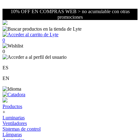
10% OFF EN COMPRAS WEB > no acumulable con otras
promociones
0
0
ES
EN
Productos
+
Luminarias
Ventiladores
Sistemas de control
Lámparas