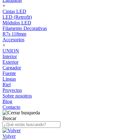
Lámparas
+
Cintas LED
LED (Retrofit)
Módulos LED
Filamento Decorativas
R7s 118mm
Accesorios
+
UNION
Interior
Exterior
Cargador
Fuente
Lingas
Riel
Proyectos
Sobre nosotros
Blog
Contacto
Buscar
Volver