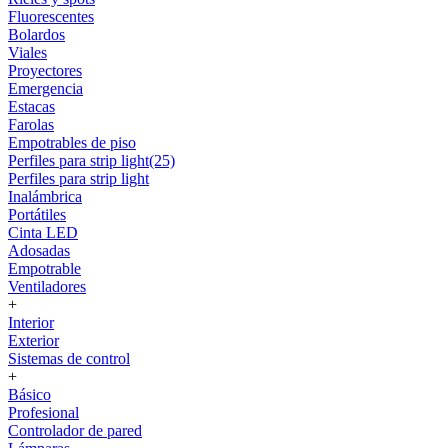
Fluorescentes
Bolardos
Viales
Proyectores
Emergencia
Estacas
Farolas
Empotrables de piso
Perfiles para strip light(25)
Perfiles para strip light
Inalámbrica
Portátiles
Cinta LED
Adosadas
Empotrable
Ventiladores
+
Interior
Exterior
Sistemas de control
+
Básico
Profesional
Controlador de pared