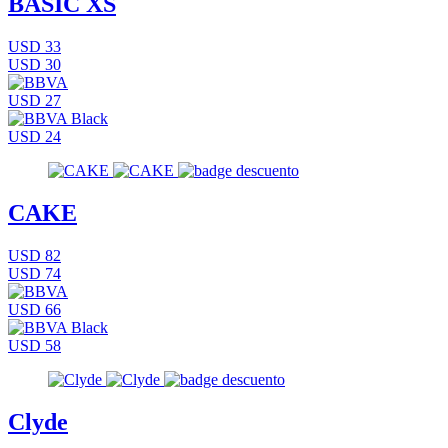
BASIC XS
USD 33
USD 30
USD 27
USD 24
CAKE
USD 82
USD 74
USD 66
USD 58
Clyde