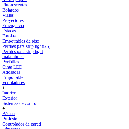
Fluorescentes
Bolardos
Viales
Proyectores
Emergencia
Estacas
Farolas
Empotrables de piso
Perfiles para strip light(25)
Perfiles para strip light
Inalámbrica
Portátiles
Cinta LED
Adosadas
Empotrable
Ventiladores
+
Interior
Exterior
Sistemas de control
+
Básico
Profesional
Controlador de pared