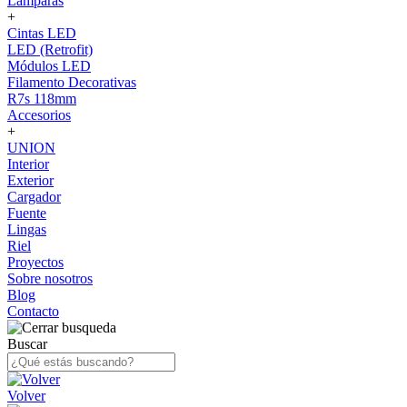
Lámparas
+
Cintas LED
LED (Retrofit)
Módulos LED
Filamento Decorativas
R7s 118mm
Accesorios
+
UNION
Interior
Exterior
Cargador
Fuente
Lingas
Riel
Proyectos
Sobre nosotros
Blog
Contacto
Buscar
Volver