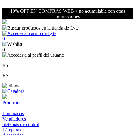
10% OFF EN COMPRAS WEB > no acumulable con otras
promociones
0
0
ES
EN
Productos
+
Luminarias
Ventiladores
Sistemas de control
Lámparas