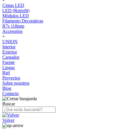
+
Cintas LED
LED (Retrofit)
Módulos LED
Filamento Decorativas
R7s 118mm
Accesorios
+
UNION
Interior
Exterior
Cargador
Fuente
Lingas
Riel
Proyectos
Sobre nosotros
Blog
Contacto
Buscar
Volver