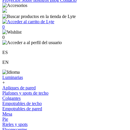
Proyectos
Sobre nosotros
Blog
Contacto
0
0
ES
EN
Luminarias
+
Apliques de pared
Plafones y spots de techo
Colgantes
Empotrables de techo
Empotrables de pared
Mesa
Pie
Rieles y spots
Fluorescentes