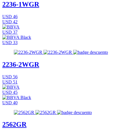
2236-1WGR
USD 46
USD 42
USD 37
USD 33
2236-2WGR
USD 56
USD 51
USD 45
USD 40
2562GR