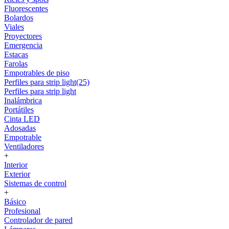
Fluorescentes
Bolardos
Viales
Proyectores
Emergencia
Estacas
Farolas
Empotrables de piso
Perfiles para strip light(25)
Perfiles para strip light
Inalámbrica
Portátiles
Cinta LED
Adosadas
Empotrable
Ventiladores
+
Interior
Exterior
Sistemas de control
+
Básico
Profesional
Controlador de pared