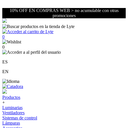
10% OFF EN COMPRAS WEB > no acumulable con otras
promociones
0
0
ES
EN
Productos
+
Luminarias
Ventiladores
Sistemas de control
Lámparas