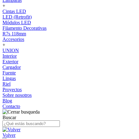
Lámparas
+
Cintas LED
LED (Retrofit)
Módulos LED
Filamento Decorativas
R7s 118mm
Accesorios
+
UNION
Interior
Exterior
Cargador
Fuente
Lingas
Riel
Proyectos
Sobre nosotros
Blog
Contacto
Buscar
Volver