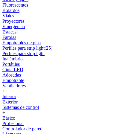
Fluorescentes
Bolardos
Viales
Proyectores
Emergencia
Estacas
Farolas
Empotrables de piso
Perfiles para strip light(25)
Perfiles para strip light
Inalámbrica
Portátiles
Cinta LED
Adosadas
Empotrable
Ventiladores
+
Interior
Exterior
Sistemas de control
+
Básico
Profesional
Controlador de pared