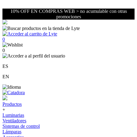
10% OFF EN COMPRAS WEB > no acumulable con otras
promociones
0
0
ES
EN
Productos
+
Luminarias
Ventiladores
Sistemas de control
Lámparas