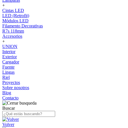
Lámparas
+
Cintas LED
LED (Retrofit)
Módulos LED
Filamento Decorativas
R7s 118mm
Accesorios
+
UNION
Interior
Exterior
Cargador
Fuente
Lingas
Riel
Proyectos
Sobre nosotros
Blog
Contacto
Buscar
Volver