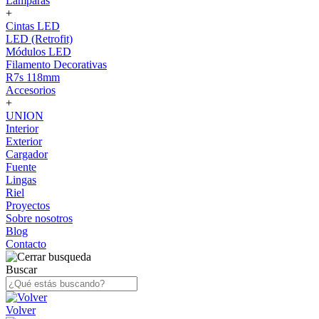
Lámparas
+
Cintas LED
LED (Retrofit)
Módulos LED
Filamento Decorativas
R7s 118mm
Accesorios
+
UNION
Interior
Exterior
Cargador
Fuente
Lingas
Riel
Proyectos
Sobre nosotros
Blog
Contacto
Buscar
Volver