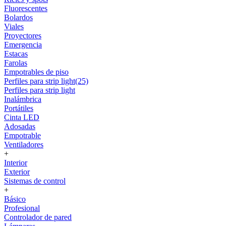
Fluorescentes
Bolardos
Viales
Proyectores
Emergencia
Estacas
Farolas
Empotrables de piso
Perfiles para strip light(25)
Perfiles para strip light
Inalámbrica
Portátiles
Cinta LED
Adosadas
Empotrable
Ventiladores
+
Interior
Exterior
Sistemas de control
+
Básico
Profesional
Controlador de pared