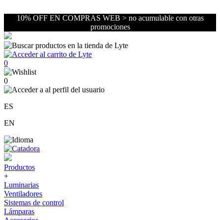
10% OFF EN COMPRAS WEB > no acumulable con otras
promociones
0
0
ES
EN
Productos
+
Luminarias
Ventiladores
Sistemas de control
Lámparas