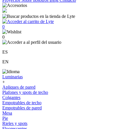
Proyectos
Sobre nosotros
Blog
Contacto
0
0
ES
EN
Luminarias
+
Apliques de pared
Plafones y spots de techo
Colgantes
Empotrables de techo
Empotrables de pared
Mesa
Pie
Rieles y spots
Fluorescentes