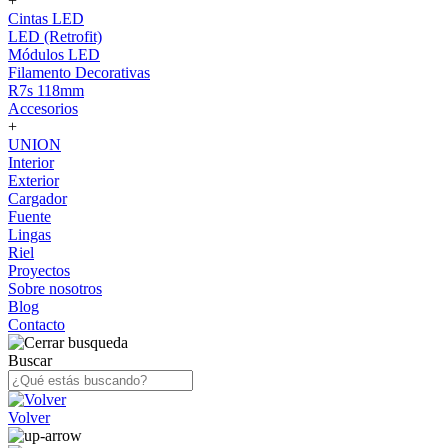
+
Cintas LED
LED (Retrofit)
Módulos LED
Filamento Decorativas
R7s 118mm
Accesorios
+
UNION
Interior
Exterior
Cargador
Fuente
Lingas
Riel
Proyectos
Sobre nosotros
Blog
Contacto
Buscar
Volver