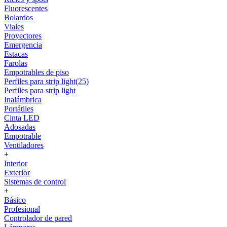
Fluorescentes
Bolardos
Viales
Proyectores
Emergencia
Estacas
Farolas
Empotrables de piso
Perfiles para strip light(25)
Perfiles para strip light
Inalámbrica
Portátiles
Cinta LED
Adosadas
Empotrable
Ventiladores
+
Interior
Exterior
Sistemas de control
+
Básico
Profesional
Controlador de pared