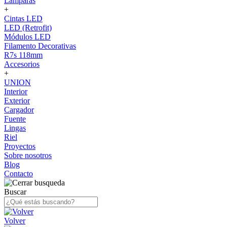
Lámparas
+
Cintas LED
LED (Retrofit)
Módulos LED
Filamento Decorativas
R7s 118mm
Accesorios
+
UNION
Interior
Exterior
Cargador
Fuente
Lingas
Riel
Proyectos
Sobre nosotros
Blog
Contacto
Buscar
Volver