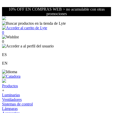
10% OFF EN COMPRAS WEB > no acumulable con otras
promociones
0
0
ES
EN
Productos
+
Luminarias
Ventiladores
Sistemas de control
Lámparas