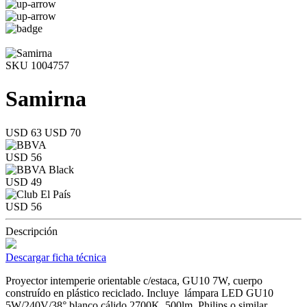
SKU 1004757
Samirna
USD 63
USD 70
USD 56
USD 49
USD 56
Descripción
Descargar ficha técnica
Proyector intemperie orientable c/estaca, GU10 7W, cuerpo
construído en plástico reciclado. Incluye lámpara LED GU10
5W/240V/38° blanco cálido 2700K, 500lm, Philips o similar.