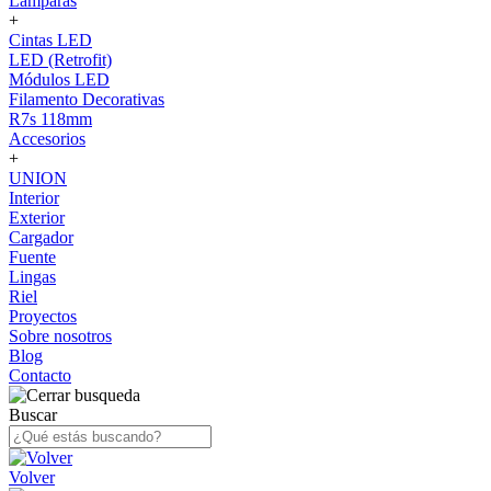
Lámparas
+
Cintas LED
LED (Retrofit)
Módulos LED
Filamento Decorativas
R7s 118mm
Accesorios
+
UNION
Interior
Exterior
Cargador
Fuente
Lingas
Riel
Proyectos
Sobre nosotros
Blog
Contacto
Buscar
Volver