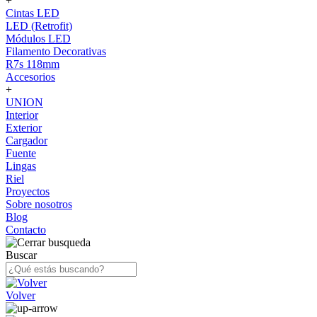
+
Cintas LED
LED (Retrofit)
Módulos LED
Filamento Decorativas
R7s 118mm
Accesorios
+
UNION
Interior
Exterior
Cargador
Fuente
Lingas
Riel
Proyectos
Sobre nosotros
Blog
Contacto
Buscar
Volver