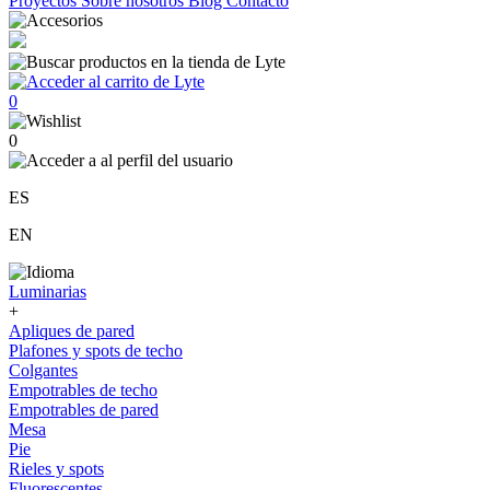
Proyectos
Sobre nosotros
Blog
Contacto
0
0
ES
EN
Luminarias
+
Apliques de pared
Plafones y spots de techo
Colgantes
Empotrables de techo
Empotrables de pared
Mesa
Pie
Rieles y spots
Fluorescentes