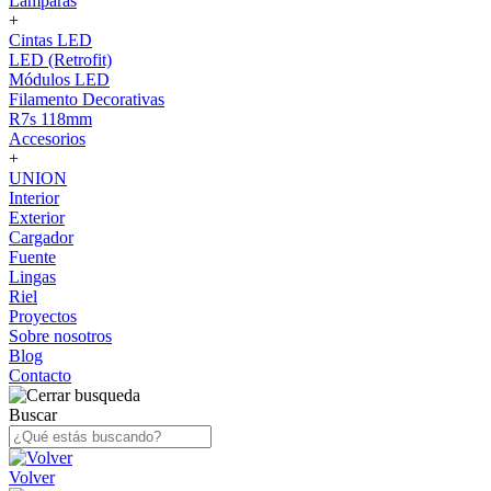
Lámparas
+
Cintas LED
LED (Retrofit)
Módulos LED
Filamento Decorativas
R7s 118mm
Accesorios
+
UNION
Interior
Exterior
Cargador
Fuente
Lingas
Riel
Proyectos
Sobre nosotros
Blog
Contacto
Buscar
Volver