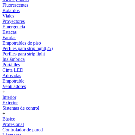
Fluorescentes
Bolardos
Viales
Proyectores
Emergencia
Estacas
Farolas
Empotrables de piso
Perfiles para strip light(25)
Perfiles para strip light
Inalámbrica
Portátiles
Cinta LED
Adosadas
Empotrable
Ventiladores
+
Interior
Exterior
Sistemas de control
+
Básico
Profesional
Controlador de pared