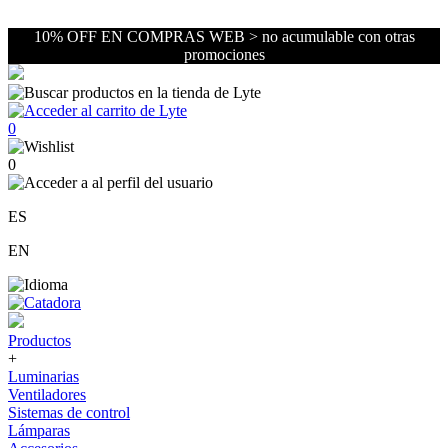
10% OFF EN COMPRAS WEB > no acumulable con otras
promociones
0
0
ES
EN
Productos
+
Luminarias
Ventiladores
Sistemas de control
Lámparas