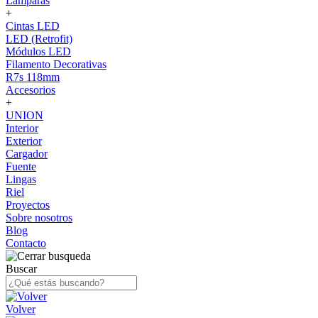
Lámparas
+
Cintas LED
LED (Retrofit)
Módulos LED
Filamento Decorativas
R7s 118mm
Accesorios
+
UNION
Interior
Exterior
Cargador
Fuente
Lingas
Riel
Proyectos
Sobre nosotros
Blog
Contacto
Buscar
Volver