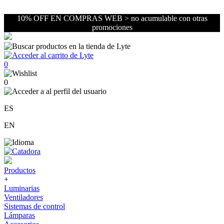
10% OFF EN COMPRAS WEB > no acumulable con otras
promociones
0
0
ES
EN
Productos
+
Luminarias
Ventiladores
Sistemas de control
Lámparas