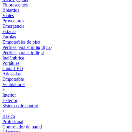
Fluorescentes
Bolardos
Viales
Proyectores
Emergencia
Estacas
Farolas
Empotrables de piso
Perfiles para strip light(25)
Perfiles para strip light
Inalámbrica
Portátiles
Cinta LED
Adosadas
Empotrable
Ventiladores
+
Interior
Exterior
Sistemas de control
+
Básico
Profesional
Controlador de pared