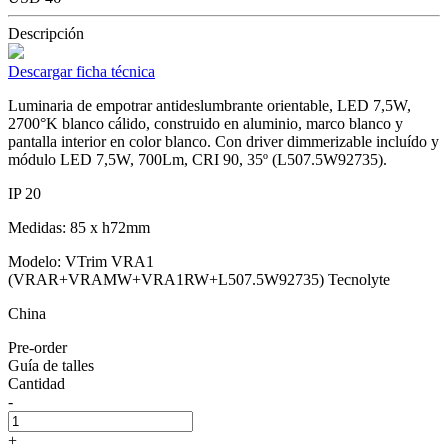
Descripción
Descargar ficha técnica
Luminaria de empotrar antideslumbrante orientable, LED 7,5W,
2700°K blanco cálido, construido en aluminio, marco blanco y
pantalla interior en color blanco. Con driver dimmerizable incluído y
módulo LED 7,5W, 700Lm, CRI 90, 35º (L507.5W92735).
IP 20
Medidas: 85 x h72mm
Modelo: VTrim VRA1
(VRAR+VRAMW+VRA1RW+L507.5W92735) Tecnolyte
China
Pre-order
Guía de talles
Cantidad
-
+