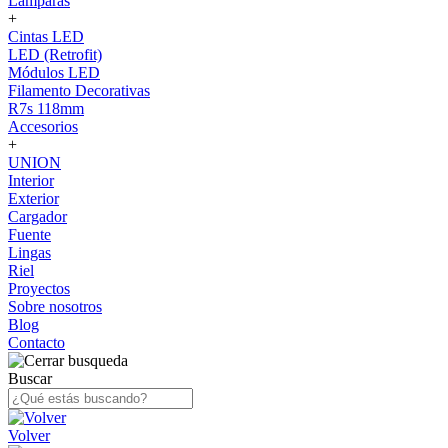
Lámparas
+
Cintas LED
LED (Retrofit)
Módulos LED
Filamento Decorativas
R7s 118mm
Accesorios
+
UNION
Interior
Exterior
Cargador
Fuente
Lingas
Riel
Proyectos
Sobre nosotros
Blog
Contacto
Buscar
Volver