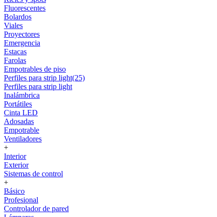
Fluorescentes
Bolardos
Viales
Proyectores
Emergencia
Estacas
Farolas
Empotrables de piso
Perfiles para strip light(25)
Perfiles para strip light
Inalámbrica
Portátiles
Cinta LED
Adosadas
Empotrable
Ventiladores
+
Interior
Exterior
Sistemas de control
+
Básico
Profesional
Controlador de pared