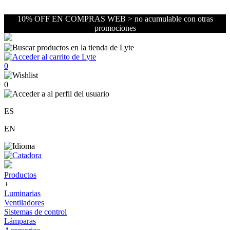
10% OFF EN COMPRAS WEB > no acumulable con otras
promociones
0
0
ES
EN
Productos
+
Luminarias
Ventiladores
Sistemas de control
Lámparas