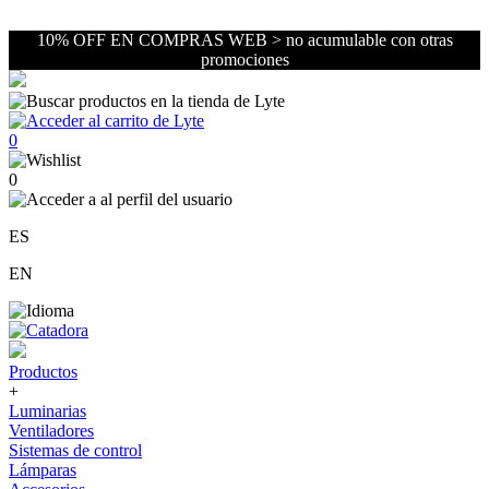
10% OFF EN COMPRAS WEB > no acumulable con otras
promociones
0
0
ES
EN
Productos
+
Luminarias
Ventiladores
Sistemas de control
Lámparas