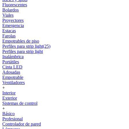
Fluorescentes
Bolardos
Viales
Proyectores
Emergencia
Estacas
Farolas
Empotrables de piso
Perfiles para strip light(25)
Perfiles para strip light
Inalámbrica
Portátiles
Cinta LED
Adosadas
Empotrable
Ventiladores
+
Interior
Exterior
Sistemas de control
+
Básico
Profesional
Controlador de pared