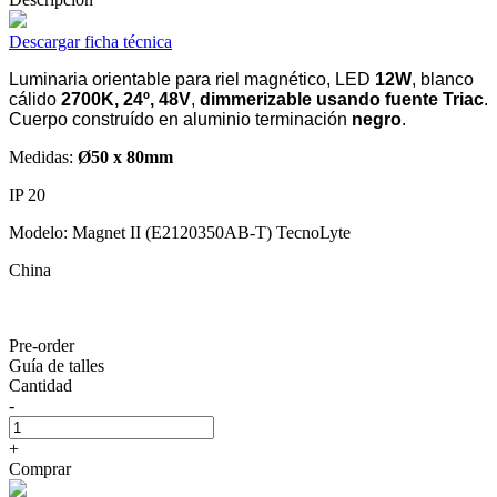
Descargar ficha técnica
Luminaria orientable para riel magnético, LED
12W
, blanco
cálido
2700K, 24º, 48V
,
dimmerizable usando fuente Triac
.
Cuerpo construído en aluminio terminación
negro
.
Medidas:
Ø50 x 80mm
IP 20
Modelo: Magnet II (E2120350AB-T) TecnoLyte
China
Pre-order
Guía de talles
Cantidad
-
+
Comprar