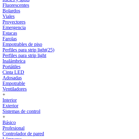
Fluorescentes
Bolardos
Viales
Proyectores
Emergencia
Estacas
Farolas
Empotrables de piso
Perfiles para strip light(25)
Perfiles para strip light
Inalámbrica
Portátiles
Cinta LED
Adosadas
Empotrable
Ventiladores
+
Interior
Exterior
Sistemas de control
+
Básico
Profesional
Controlador de pared