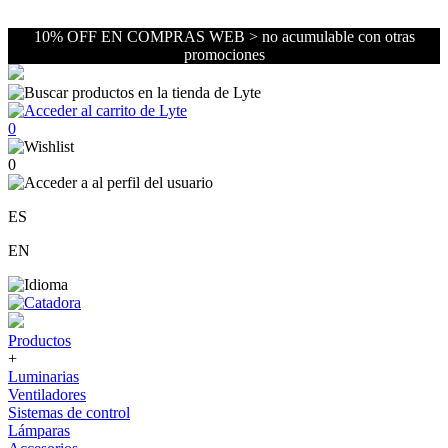
10% OFF EN COMPRAS WEB > no acumulable con otras
promociones
0
0
ES
EN
Productos
+
Luminarias
Ventiladores
Sistemas de control
Lámparas