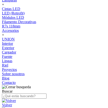
Lámparas
+
Cintas LED
LED (Retrofit)
Módulos LED
Filamento Decorativas
R7s 118mm
Accesorios
+
UNION
Interior
Exterior
Cargador
Fuente
Lingas
Riel
Proyectos
Sobre nosotros
Blog
Contacto
Buscar
Volver