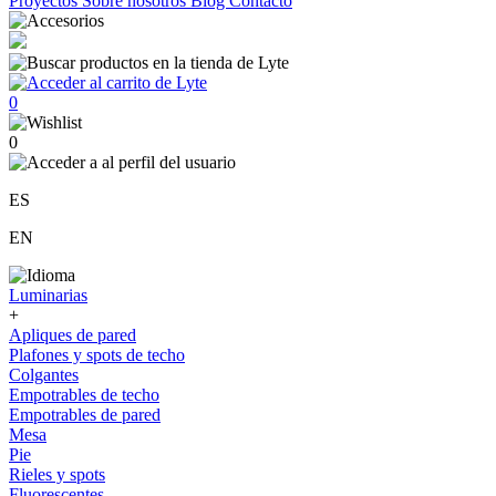
Proyectos
Sobre nosotros
Blog
Contacto
0
0
ES
EN
Luminarias
+
Apliques de pared
Plafones y spots de techo
Colgantes
Empotrables de techo
Empotrables de pared
Mesa
Pie
Rieles y spots
Fluorescentes