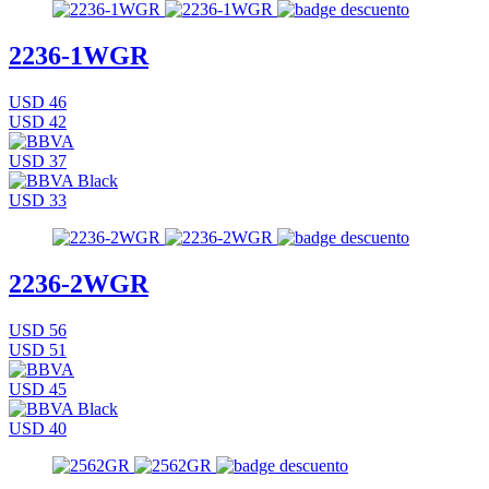
2236-1WGR
USD 46
USD 42
USD 37
USD 33
2236-2WGR
USD 56
USD 51
USD 45
USD 40