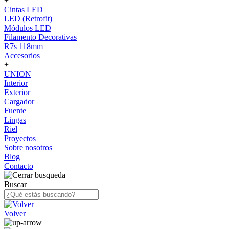
+
Cintas LED
LED (Retrofit)
Módulos LED
Filamento Decorativas
R7s 118mm
Accesorios
+
UNION
Interior
Exterior
Cargador
Fuente
Lingas
Riel
Proyectos
Sobre nosotros
Blog
Contacto
Buscar
Volver