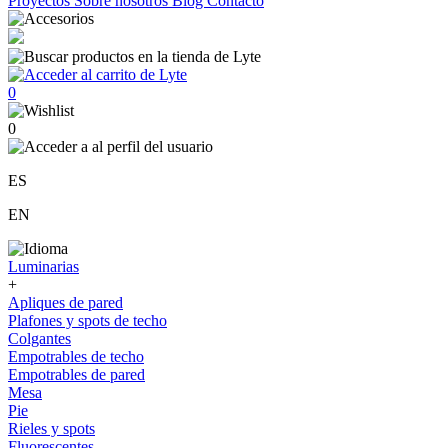
Proyectos
Sobre nosotros
Blog
Contacto
0
0
ES
EN
Luminarias
+
Apliques de pared
Plafones y spots de techo
Colgantes
Empotrables de techo
Empotrables de pared
Mesa
Pie
Rieles y spots
Fluorescentes