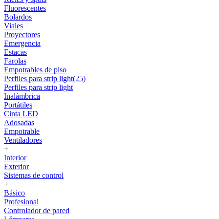
Fluorescentes
Bolardos
Viales
Proyectores
Emergencia
Estacas
Farolas
Empotrables de piso
Perfiles para strip light(25)
Perfiles para strip light
Inalámbrica
Portátiles
Cinta LED
Adosadas
Empotrable
Ventiladores
+
Interior
Exterior
Sistemas de control
+
Básico
Profesional
Controlador de pared