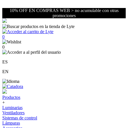
10% OFF EN COMPRAS WEB > no acumulable con otras
promociones
0
0
ES
EN
Productos
+
Luminarias
Ventiladores
Sistemas de control
Lámparas