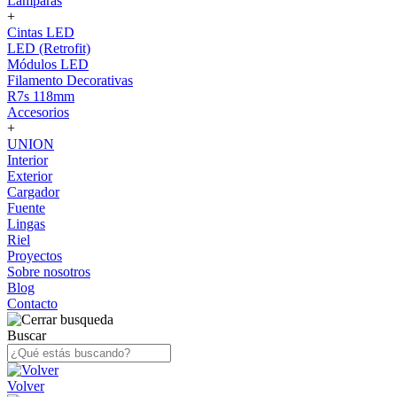
Lámparas
+
Cintas LED
LED (Retrofit)
Módulos LED
Filamento Decorativas
R7s 118mm
Accesorios
+
UNION
Interior
Exterior
Cargador
Fuente
Lingas
Riel
Proyectos
Sobre nosotros
Blog
Contacto
Buscar
Volver