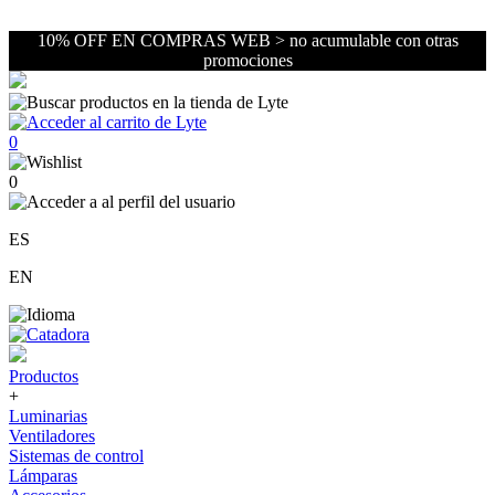
10% OFF EN COMPRAS WEB > no acumulable con otras
promociones
0
0
ES
EN
Productos
+
Luminarias
Ventiladores
Sistemas de control
Lámparas