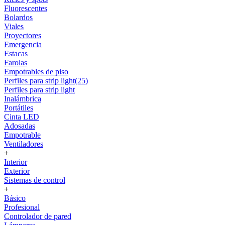
Fluorescentes
Bolardos
Viales
Proyectores
Emergencia
Estacas
Farolas
Empotrables de piso
Perfiles para strip light(25)
Perfiles para strip light
Inalámbrica
Portátiles
Cinta LED
Adosadas
Empotrable
Ventiladores
+
Interior
Exterior
Sistemas de control
+
Básico
Profesional
Controlador de pared