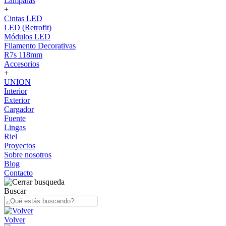
Lámparas
+
Cintas LED
LED (Retrofit)
Módulos LED
Filamento Decorativas
R7s 118mm
Accesorios
+
UNION
Interior
Exterior
Cargador
Fuente
Lingas
Riel
Proyectos
Sobre nosotros
Blog
Contacto
Buscar
Volver