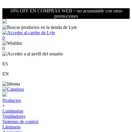
10% OFF EN COMPRAS WEB > no acumulable con otras
promociones
0
0
ES
EN
Productos
+
Luminarias
Ventiladores
Sistemas de control
Lámparas