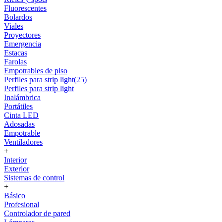
Fluorescentes
Bolardos
Viales
Proyectores
Emergencia
Estacas
Farolas
Empotrables de piso
Perfiles para strip light(25)
Perfiles para strip light
Inalámbrica
Portátiles
Cinta LED
Adosadas
Empotrable
Ventiladores
+
Interior
Exterior
Sistemas de control
+
Básico
Profesional
Controlador de pared