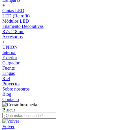
Lámparas
+
Cintas LED
LED (Retrofit)
Módulos LED
Filamento Decorativas
R7s 118mm
Accesorios
+
UNION
Interior
Exterior
Cargador
Fuente
Lingas
Riel
Proyectos
Sobre nosotros
Blog
Contacto
Buscar
Volver