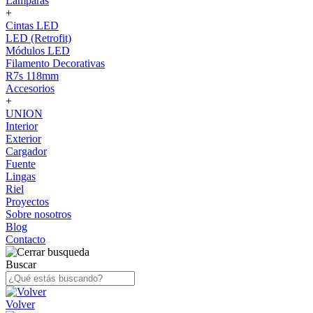
Lámparas
+
Cintas LED
LED (Retrofit)
Módulos LED
Filamento Decorativas
R7s 118mm
Accesorios
+
UNION
Interior
Exterior
Cargador
Fuente
Lingas
Riel
Proyectos
Sobre nosotros
Blog
Contacto
Buscar
Volver