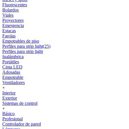
Fluorescentes
Bolardos
Viales
Proyectores
Emergencia
Estacas
Farolas
Empotrables de piso
Perfiles para strip light(25)
Perfiles para strip light
Inalámbrica
Portátiles
Cinta LED
Adosadas
Empotrable
Ventiladores
+
Interior
Exterior
Sistemas de control
+
Básico
Profesional
Controlador de pared