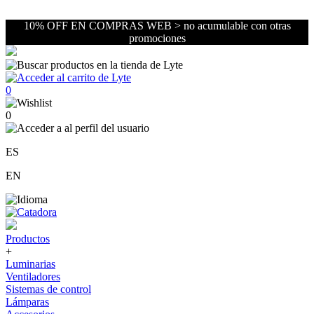
10% OFF EN COMPRAS WEB > no acumulable con otras
promociones
0
0
ES
EN
Productos
+
Luminarias
Ventiladores
Sistemas de control
Lámparas