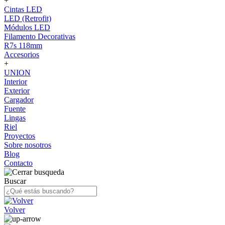
+
Cintas LED
LED (Retrofit)
Módulos LED
Filamento Decorativas
R7s 118mm
Accesorios
+
UNION
Interior
Exterior
Cargador
Fuente
Lingas
Riel
Proyectos
Sobre nosotros
Blog
Contacto
Buscar
Volver