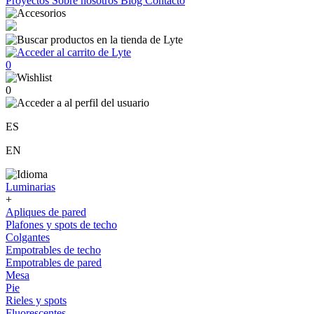
Proyectos
Sobre nosotros
Blog
Contacto
0
0
ES
EN
Luminarias
+
Apliques de pared
Plafones y spots de techo
Colgantes
Empotrables de techo
Empotrables de pared
Mesa
Pie
Rieles y spots
Fluorescentes