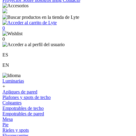
Proyectos
Sobre nosotros
Blog
Contacto
0
0
ES
EN
Luminarias
+
Apliques de pared
Plafones y spots de techo
Colgantes
Empotrables de techo
Empotrables de pared
Mesa
Pie
Rieles y spots
Fluorescentes