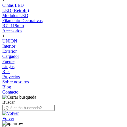
+
Cintas LED
LED (Retrofit)
Módulos LED
Filamento Decorativas
R7s 118mm
Accesorios
+
UNION
Interior
Exterior
Cargador
Fuente
Lingas
Riel
Proyectos
Sobre nosotros
Blog
Contacto
Buscar
Volver