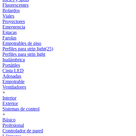
Fluorescentes
Bolardos
Viales
Proyectores
Emergencia
Estacas
Farolas
Empotrables de piso
Perfiles para strip light(25)
Perfiles para strip light
Inalámbrica
Portátiles
Cinta LED
Adosadas
Empotrable
Ventiladores
+
Interior
Exterior
Sistemas de control
+
Básico
Profesional
Controlador de pared