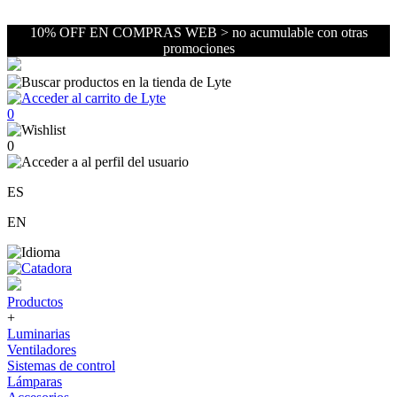
10% OFF EN COMPRAS WEB > no acumulable con otras
promociones
0
0
ES
EN
Productos
+
Luminarias
Ventiladores
Sistemas de control
Lámparas