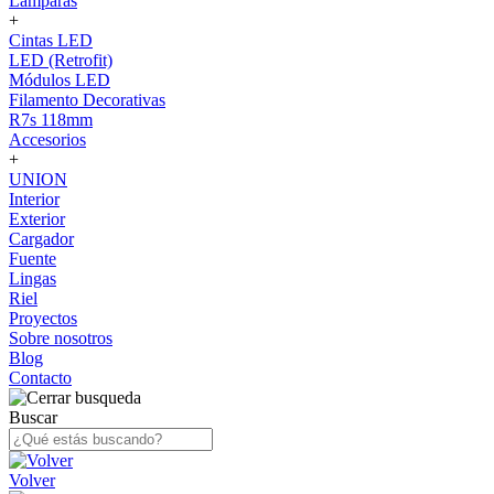
Lámparas
+
Cintas LED
LED (Retrofit)
Módulos LED
Filamento Decorativas
R7s 118mm
Accesorios
+
UNION
Interior
Exterior
Cargador
Fuente
Lingas
Riel
Proyectos
Sobre nosotros
Blog
Contacto
Buscar
Volver