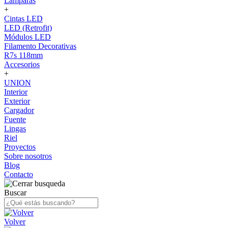
Lámparas
+
Cintas LED
LED (Retrofit)
Módulos LED
Filamento Decorativas
R7s 118mm
Accesorios
+
UNION
Interior
Exterior
Cargador
Fuente
Lingas
Riel
Proyectos
Sobre nosotros
Blog
Contacto
Buscar
Volver