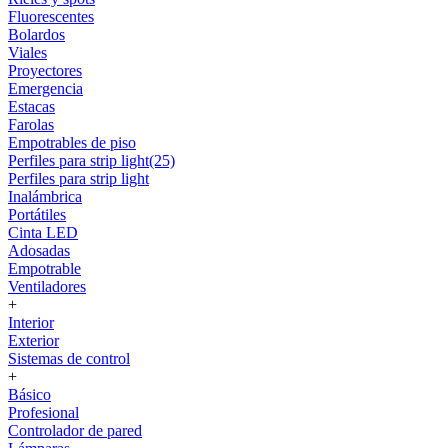
Fluorescentes
Bolardos
Viales
Proyectores
Emergencia
Estacas
Farolas
Empotrables de piso
Perfiles para strip light(25)
Perfiles para strip light
Inalámbrica
Portátiles
Cinta LED
Adosadas
Empotrable
Ventiladores
+
Interior
Exterior
Sistemas de control
+
Básico
Profesional
Controlador de pared