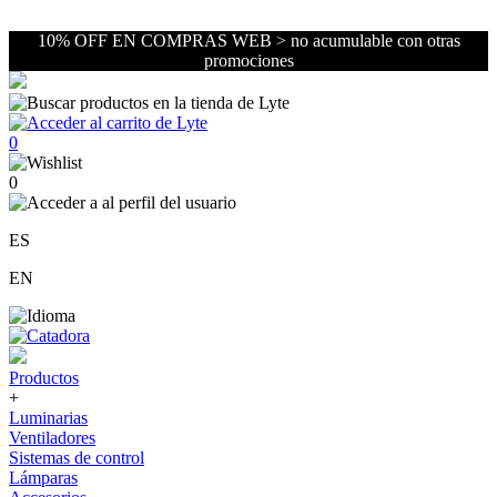
10% OFF EN COMPRAS WEB > no acumulable con otras
promociones
0
0
ES
EN
Productos
+
Luminarias
Ventiladores
Sistemas de control
Lámparas