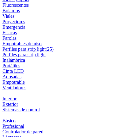
Fluorescentes
Bolardos
Viales
Proyectores
Emergencia
Estacas
Farolas
Empotrables de piso
Perfiles para strip light(25)
Perfiles para strip light
Inalámbrica
Portátiles
Cinta LED
Adosadas
Empotrable
Ventiladores
+
Interior
Exterior
Sistemas de control
+
Básico
Profesional
Controlador de pared