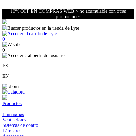
10% OFF EN COMPRAS WEB > no acumulable con otras
promociones
0
0
ES
EN
Productos
+
Luminarias
Ventiladores
Sistemas de control
Lámparas