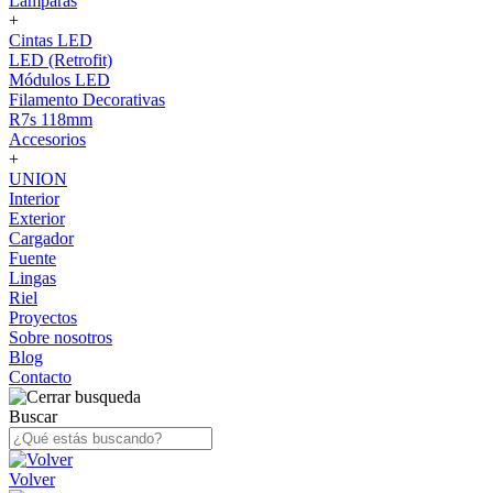
Lámparas
+
Cintas LED
LED (Retrofit)
Módulos LED
Filamento Decorativas
R7s 118mm
Accesorios
+
UNION
Interior
Exterior
Cargador
Fuente
Lingas
Riel
Proyectos
Sobre nosotros
Blog
Contacto
Buscar
Volver