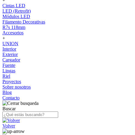
+
Cintas LED
LED (Retrofit)
Módulos LED
Filamento Decorativas
R7s 118mm
Accesorios
+
UNION
Interior
Exterior
Cargador
Fuente
Lingas
Riel
Proyectos
Sobre nosotros
Blog
Contacto
Buscar
Volver