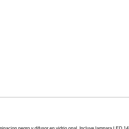
inacion negro y difusor en vidrio opal. Incluye lampara LED 1