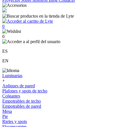
Proyectos
Sobre nosotros
Blog
Contacto
0
0
ES
EN
Luminarias
+
Apliques de pared
Plafones y spots de techo
Colgantes
Empotrables de techo
Empotrables de pared
Mesa
Pie
Rieles y spots
Fluorescentes