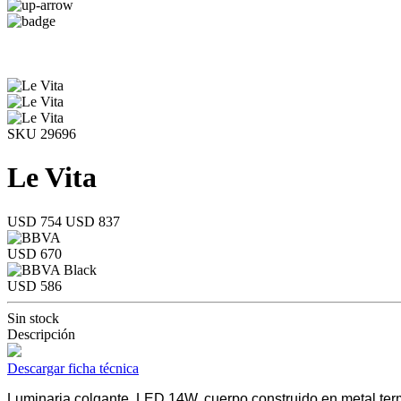
SKU 29696
Le Vita
USD 754
USD 837
USD 670
USD 586
Sin stock
Descripción
Descargar ficha técnica
Luminaria colgante, LED 14W, cuerpo construido en metal term