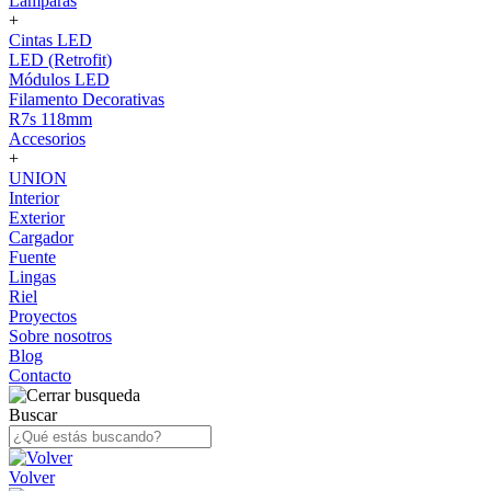
Lámparas
+
Cintas LED
LED (Retrofit)
Módulos LED
Filamento Decorativas
R7s 118mm
Accesorios
+
UNION
Interior
Exterior
Cargador
Fuente
Lingas
Riel
Proyectos
Sobre nosotros
Blog
Contacto
Buscar
Volver