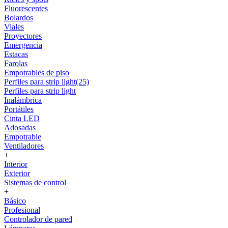
Fluorescentes
Bolardos
Viales
Proyectores
Emergencia
Estacas
Farolas
Empotrables de piso
Perfiles para strip light(25)
Perfiles para strip light
Inalámbrica
Portátiles
Cinta LED
Adosadas
Empotrable
Ventiladores
+
Interior
Exterior
Sistemas de control
+
Básico
Profesional
Controlador de pared