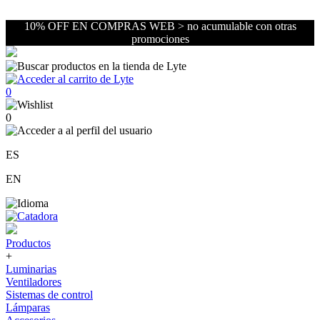
10% OFF EN COMPRAS WEB > no acumulable con otras
promociones
0
0
ES
EN
Productos
+
Luminarias
Ventiladores
Sistemas de control
Lámparas