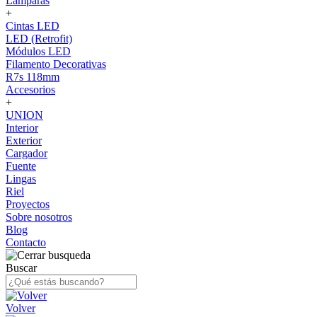
Lámparas
+
Cintas LED
LED (Retrofit)
Módulos LED
Filamento Decorativas
R7s 118mm
Accesorios
+
UNION
Interior
Exterior
Cargador
Fuente
Lingas
Riel
Proyectos
Sobre nosotros
Blog
Contacto
Buscar
Volver