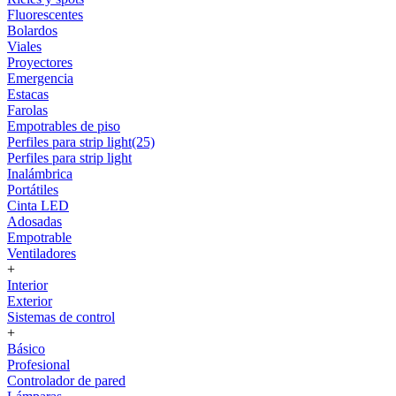
Fluorescentes
Bolardos
Viales
Proyectores
Emergencia
Estacas
Farolas
Empotrables de piso
Perfiles para strip light(25)
Perfiles para strip light
Inalámbrica
Portátiles
Cinta LED
Adosadas
Empotrable
Ventiladores
+
Interior
Exterior
Sistemas de control
+
Básico
Profesional
Controlador de pared