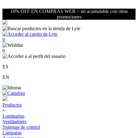
10% OFF EN COMPRAS WEB > no acumulable con otras
promociones
0
0
ES
EN
Productos
+
Luminarias
Ventiladores
Sistemas de control
Lámparas