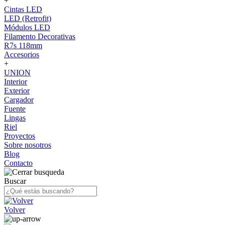
+
Cintas LED
LED (Retrofit)
Módulos LED
Filamento Decorativas
R7s 118mm
Accesorios
+
UNION
Interior
Exterior
Cargador
Fuente
Lingas
Riel
Proyectos
Sobre nosotros
Blog
Contacto
Buscar
Volver