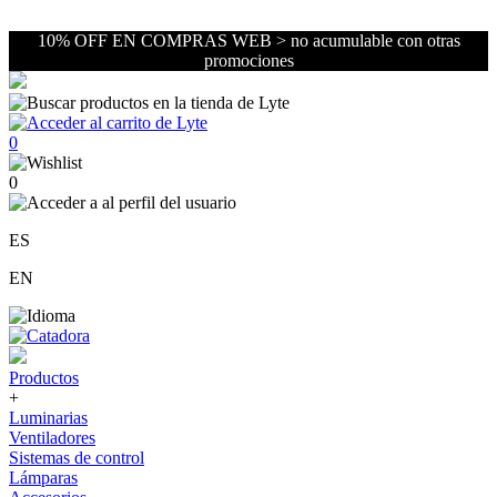
10% OFF EN COMPRAS WEB > no acumulable con otras
promociones
0
0
ES
EN
Productos
+
Luminarias
Ventiladores
Sistemas de control
Lámparas