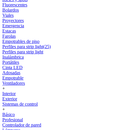
Fluorescentes
Bolardos
Viales
Proyectores
Emergencia
Estacas
Farolas
Empotrables de piso
Perfiles para strip light(25)
Perfiles para strip light
Inalámbrica
Portátiles
Cinta LED
Adosadas
Empotrable
Ventiladores
+
Interior
Exterior
Sistemas de control
+
Básico
Profesional
Controlador de pared