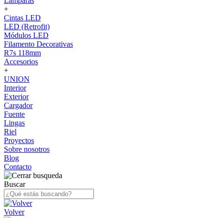
Lámparas
+
Cintas LED
LED (Retrofit)
Módulos LED
Filamento Decorativas
R7s 118mm
Accesorios
+
UNION
Interior
Exterior
Cargador
Fuente
Lingas
Riel
Proyectos
Sobre nosotros
Blog
Contacto
Buscar
Volver