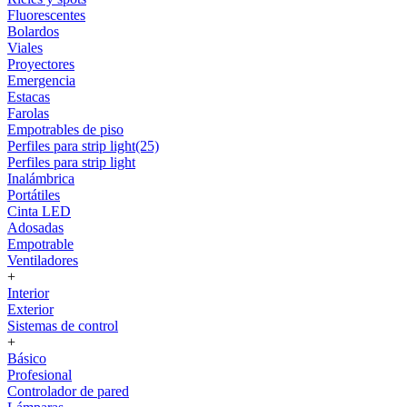
Fluorescentes
Bolardos
Viales
Proyectores
Emergencia
Estacas
Farolas
Empotrables de piso
Perfiles para strip light(25)
Perfiles para strip light
Inalámbrica
Portátiles
Cinta LED
Adosadas
Empotrable
Ventiladores
+
Interior
Exterior
Sistemas de control
+
Básico
Profesional
Controlador de pared