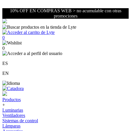
10% OFF EN COMPRAS WEB > no acumulable con otras
promociones
0
0
ES
EN
Productos
+
Luminarias
Ventiladores
Sistemas de control
Lámparas