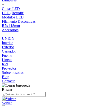
Lámparas
+
Cintas LED
LED (Retrofit)
Módulos LED
Filamento Decorativas
R7s 118mm
Accesorios
+
UNION
Interior
Exterior
Cargador
Fuente
Lingas
Riel
Proyectos
Sobre nosotros
Blog
Contacto
Buscar
Volver