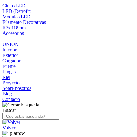
+
Cintas LED
LED (Retrofit)
Módulos LED
Filamento Decorativas
R7s 118mm
Accesorios
+
UNION
Interior
Exterior
Cargador
Fuente
Lingas
Riel
Proyectos
Sobre nosotros
Blog
Contacto
Buscar
Volver