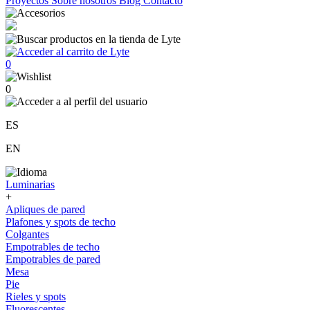
Proyectos
Sobre nosotros
Blog
Contacto
0
0
ES
EN
Luminarias
+
Apliques de pared
Plafones y spots de techo
Colgantes
Empotrables de techo
Empotrables de pared
Mesa
Pie
Rieles y spots
Fluorescentes